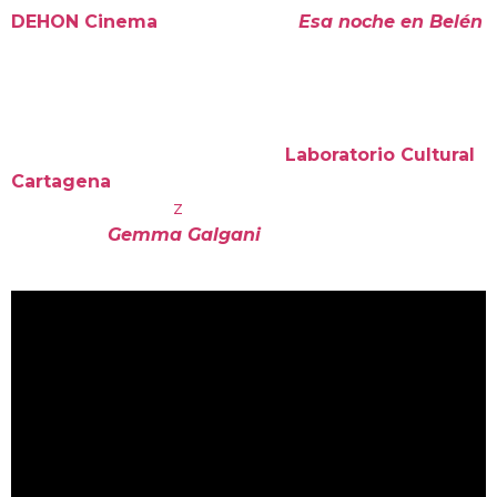
DEHON Cinema
. El primero fue
Esa noche en Belén
,
una experiencia preciosa que me marcó
profundamente. Recuerdo el rodaje como un lugar
de luz en medio del otoño. Mi parte en concreto,
dando vida a la Princesa Shirin, se rodó en Cartagena,
en los estupendos estudios de
Laboratorio Cultural
Cartagena
que con tanto acierto llevan José Antonio
Ortas y Laly Góme
z
. Regresar allí, este pasado verano,
para rodar
Gemma Galgani
fue un cúmulo bonito
de sensaciones.