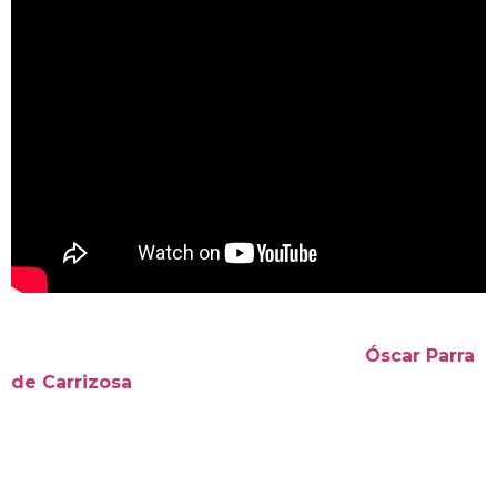
Y ahora, volver a compartir escena con algunos de los
mismos compañeros, volver a rodar con
Óscar Parra
de Carrizosa
para esa época tan cargada de sentido,
me ilusiona de una manera muy especial.
La Navidad como tiempo de
milagros