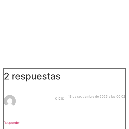
salón de Carmen lleno de silencios y vacíos y dejar
que la historia respire. Hay proyectos que se sienten
como un abrigo cálido en mitad del frío, y este es uno
de ellos.
Gracias por estar siempre ahí, por acompañarme
también en los proyectos que aún están por venir.
Con cariño,
Laura Lebó
2 respuestas
18 de septiembre de 2025 a las 00:02
Menchu Figueroa
dice:
Seguro que hacéis un magnífico trabajo. Sois un equipado.
Responder