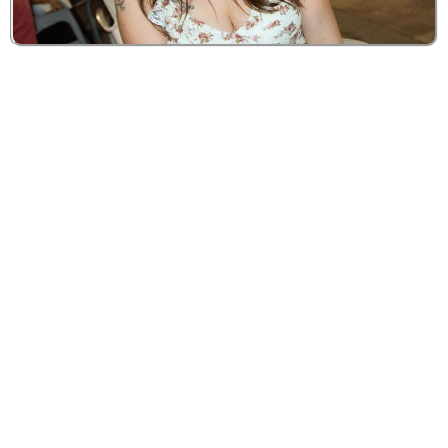
Aún no hemos rodado este cortometraje, aunque
todo está ya en marcha, pero ya lo siento vivo dentro
de mí. Es difícil de explicar, pero cuando has
trabajado antes con el mismo equipo, cuando
conoces la sensibilidad del director (Óscar Parra de
Carrizosa), cuando sabes que cada plano se cuida con
amor y cada palabra se mide como un susurro,
cuando te consta la bondad y el nivel profesional de
compañeros-amigos como José Luis Panero, Alberto
Mazarro, Isabel Gómez-Escalonilla, Mario Pérez-
Roldán, Alberto Ramos o Jasón Matilla, entonces el
rodaje empieza mucho antes. En el alma.
¡Mi segundo cortometraje
navideño!
Sí, este será mi segundo cortometraje navideño con