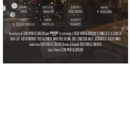
pero llena de verdad. Habla de esperas. De ausencias.
De esa noche especial del 24 de diciembre que
enfrentamos cada año con la esperanza de que algo,
o alguien, nos toque el corazón. Y aunque todavía no
he interpretado a Luna frente a la cámara, siento que
ya la conozco. Es una mujer que se ha resignado a su
destino, pero no a que la vida pase de puntillas. Y eso,
como actriz, es un regalo.
Estoy deseando empezar el rodaje, meterme en ese